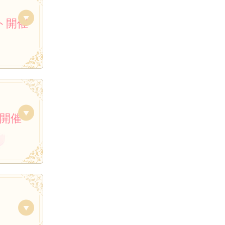
ント開催
 開催