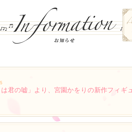
05
月は君の嘘」より、宮園かをりの新作フィギ
！