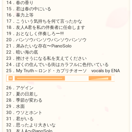
楽曲リスト
【Disc 1】
01．君は忘れられるの
02．四月は君の嘘
03．視界が紅い！？
04．夕暮れ時の下校
05．私の嘘〜PianoSolo
06．母の夢
07．ゆるすまじ盗撮魔
08．女同士の”かわいい”
09．私、ヴァイオリニストなの
10．For you～月の光が降り注ぐテラス vocal