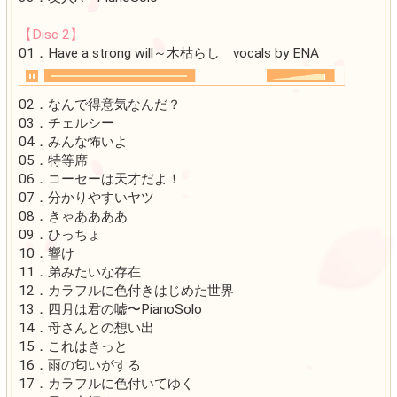
11．彼女は美しい
12．今日のことは忘れられないよ
13．まるで映画のワンシーンのように
14．春の香り
15．君は春の中にいる
16．暴力上等
17．こういう気持ちを何て言ったかな
18．友人A君を私の伴奏者に任命します
19．おとなしく伴奏しろー!!!
20．バンソウバンソウバンソウバンソウ
21．弟みたいな存在〜PianoSolo
22．暗い海の底
23．挫けそうになる私を支えてください
24．ぼくの住んでいる街はカラフルに色付