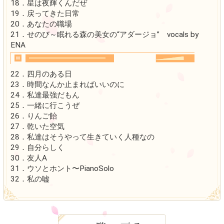
25．My Truth～ロンド・カプリチオーソ voca
26．アゲイン
27．夏の日差し
28．季節が変わる
29．水面
30．ウソとホント
31．君がいる
32．思ったより大きいな
33．友人A〜PianoSolo
【Disc 2】
01．Have a strong will～木枯らし vocals 