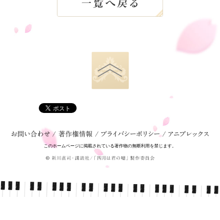
02．なんで得意気なんだ？
03．チェルシー
04．みんな怖いよ
05．特等席
06．コーセーは天才だよ！
07．分かりやすいヤツ
08．きゃああああ
09．ひっちょ
10．響け
11．弟みたいな存在
12．カラフルに色付きはじめた世界
13．四月は君の嘘〜PianoSolo
14．母さんとの想い出
15．これはきっと