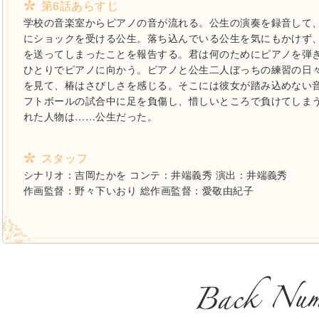
第6話あらすじ
学校の音楽室からピアノの音が流れる。公生の演奏を録音して
にショックを受ける公生。落ち込んでいる公生を気にもかけず
を送ってしまったことを報告する。君は何のためにピアノを弾
ひとりでピアノに向かう。ピアノと公生二人ぼっちの練習の日
を見て、椿はさびしさを感じる。そこには彼女が踏み込めない
フトボールの試合中に足を負傷し、惜しいところで負けてしま
れた人物は……公生だった。
スタッフ
シナリオ：吉岡たかを コンテ：井端義秀 演出：井端義秀
作画監督：野々下いおり 総作画監督：愛敬由紀子