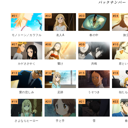
#01
#02
#03
#04
モノトーン／カラフル
友人A
春の中
旅
#07
#08
#09
#10
カゲささやく
響け
共鳴
君とい
#13
#14
#15
#16
愛の悲しみ
足跡
うそつき
似たも
#19
#20
#21
#22
さよならヒーロー
手と手
雪
春